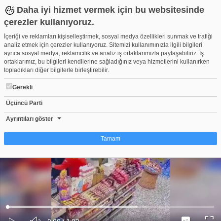
Daha iyi hizmet vermek için bu websitesinde
çerezler kullanıyoruz.
İçeriği ve reklamları kişiselleştirmek, sosyal medya özellikleri sunmak ve trafiği
analiz etmek için çerezler kullanıyoruz. Sitemizi kullanımınızla ilgili bilgileri
ayrıca sosyal medya, reklamcılık ve analiz iş ortaklarımızla paylaşabiliriz. İş
ortaklarımız, bu bilgileri kendilerine sağladığınız veya hizmetlerini kullanırken
topladıkları diğer bilgilerle birleştirebilir.
Gerekli
Üçüncü Parti
Kocaeli'de akaryakıt istasyonu çalışanına kafa atıp, yumruklayan 
Beğen
Beğenme
Pay
Ayrıntıları göster
0
Tamam
Çerez nedir?
Çerezler, web-sitelerinin, kullanıcıların deneyimlerini daha verimli hale getirmek
amacıyla kullandığı küçük metin dosyalarıdır. Yasalara göre, bu sitenin
işletilmesi için kesinlikle gerekli olan çerezleri cihazınıza yerleştirebiliyoruz.
Diğer çerez türleri için sizden izin almamız gerekiyor. Bu site farklı çerez türleri
Yüklendi
:
Yükleniyor
:
kullanmaktadır. Bazı çerezler, sayfalarımızda yer alan üçüncü şahıs hizmetleri
0%
0%
Ses
tarafından yerleştirilir. İzniniz şu alanlar için geçerlidir: web.tv