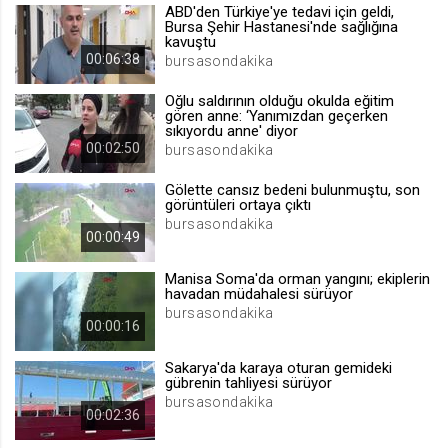
ABD'den Türkiye'ye tedavi için geldi,
.web.tv
Bursa Şehir Hastanesi'nde sağlığına
kavuştu
Site içeriği önerme
00:06:38
bursasondakika
1 yıl
Oğlu saldırının olduğu okulda eğitim
gören anne: ‘Yanımızdan geçerken
sıkıyordu anne' diyor
voteLike*
00:02:50
bursasondakika
.web.tv
İsimsiz ziyaretçi için site içeriği
Gölette cansız bedeni bulunmuştu, son
beğenme
görüntüleri ortaya çıktı
bursasondakika
1 ay
00:00:49
Manisa Soma'da orman yangını; ekiplerin
voteDislike*
havadan müdahalesi sürüyor
bursasondakika
.web.tv
00:00:16
İsimsiz ziyaretçi için site içeriği
beğenmeme
Sakarya'da karaya oturan gemideki
gübrenin tahliyesi sürüyor
1 ay
bursasondakika
00:02:36