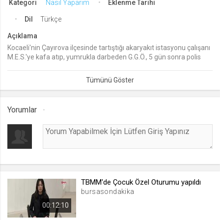
Kategori
Nasıl Yaparım
Eklenme Tarihi
lang
Dil
Türkçe
.web.tv
Açıklama
Seçilen dil tercihini tutmak
Kocaeli'nin Çayırova ilçesinde tartıştığı akaryakıt istasyonu çalışanı
1 ay
M.E.S.'ye kafa atıp, yumrukla darbeden G.G.Ö., 5 gün sonra polis
tarafından gözaltına alındı.
webtvs
.web.tv
Yorumlar
Oturum verisini tutmak
1 gün
[hash]
.web.tv
Oturum doğrulama verisi
TBMM'de Çocuk Özel Oturumu yapıldı
1 ay
bursasondakika
00:12:10
channelCategories