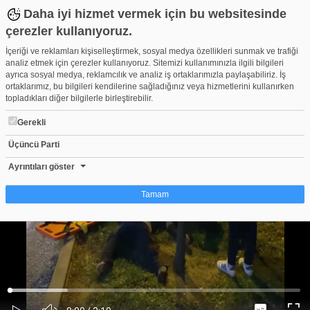
Daha iyi hizmet vermek için bu websitesinde
çerezler kullanıyoruz.
İçeriği ve reklamları kişiselleştirmek, sosyal medya özellikleri sunmak ve trafiği
analiz etmek için çerezler kullanıyoruz. Sitemizi kullanımınızla ilgili bilgileri
ayrıca sosyal medya, reklamcılık ve analiz iş ortaklarımızla paylaşabiliriz. İş
ortaklarımız, bu bilgileri kendilerine sağladığınız veya hizmetlerini kullanırken
topladıkları diğer bilgilerle birleştirebilir.
Gerekli
Üçüncü Parti
Kameralara Yansıyan Dehşet
Beğen
Beğenme
Pay
Ayrıntıları göster
0
Tamam
Çerez nedir?
Çerezler, web-sitelerinin, kullanıcıların deneyimlerini daha verimli hale getirmek
amacıyla kullandığı küçük metin dosyalarıdır. Yasalara göre, bu sitenin
işletilmesi için kesinlikle gerekli olan çerezleri cihazınıza yerleştirebiliyoruz.
Diğer çerez türleri için sizden izin almamız gerekiyor. Bu site farklı çerez türleri
Yüklendi
:
Yükleniyor
:
kullanmaktadır. Bazı çerezler, sayfalarımızda yer alan üçüncü şahıs hizmetleri
0%
0%
Ses
tarafından yerleştirilir. İzniniz şu alanlar için geçerlidir: web.tv