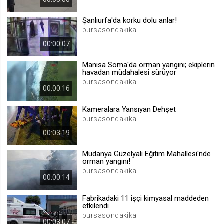
.web.tv
Şanlıurfa'da korku dolu anlar!
Site içeriği önerme
bursasondakika
1 yıl
00:00:07
Manisa Soma'da orman yangını; ekiplerin
voteLike*
havadan müdahalesi sürüyor
.web.tv
bursasondakika
00:00:16
İsimsiz ziyaretçi için site içeriği
beğenme
Kameralara Yansıyan Dehşet
1 ay
bursasondakika
00:03:19
voteDislike*
Mudanya Güzelyalı Eğitim Mahallesi'nde
.web.tv
orman yangını!
İsimsiz ziyaretçi için site içeriği
bursasondakika
00:00:14
beğenmeme
1 ay
Fabrikadaki 11 işçi kimyasal maddeden
etkilendi
bursasondakika
00:03:07