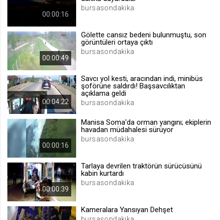
bursasondakika
.web.tv
00:00:16
Site içeriği önerme
Gölette cansız bedeni bulunmuştu, son
1 yıl
görüntüleri ortaya çıktı
bursasondakika
00:00:49
voteLike*
Savcı yol kesti, aracından indi, minibüs
.web.tv
şoförüne saldırdı! Başsavcılıktan
İsimsiz ziyaretçi için site içeriği
açıklama geldi
beğenme
00:04:22
bursasondakika
1 ay
Manisa Soma'da orman yangını; ekiplerin
havadan müdahalesi sürüyor
bursasondakika
voteDislike*
00:00:16
.web.tv
Tarlaya devrilen traktörün sürücüsünü
İsimsiz ziyaretçi için site içeriği
kabin kurtardı
beğenmeme
bursasondakika
1 ay
00:00:39
Kameralara Yansıyan Dehşet
bursasondakika