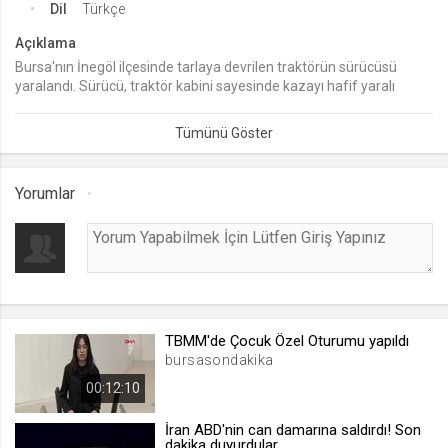
Dil
Türkçe
lang
Açıklama
.web.tv
Bursa'nın İnegöl ilçesinde tarlaya devrilen traktörün sürücüsü
Seçilen dil tercihini tutmak
yaralandı. Sürücü, traktör kabini sayesinde kazayı hafif yaralı
şekilde atlattı.
1 ay
webtvs
Yorumlar
.web.tv
Oturum verisini tutmak
1 gün
[hash]
.web.tv
TBMM'de Çocuk Özel Oturumu yapıldı
Oturum doğrulama verisi
bursasondakika
1 ay
00:12:10
İran ABD'nin can damarına saldırdı! Son
dakika duyurdular
channelCategories