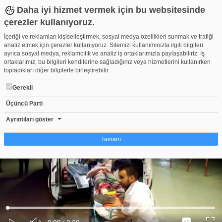
Daha iyi hizmet vermek için bu websitesinde
çerezler kullanıyoruz.
İçeriği ve reklamları kişiselleştirmek, sosyal medya özellikleri sunmak ve trafiği
analiz etmek için çerezler kullanıyoruz. Sitemizi kullanımınızla ilgili bilgileri
ayrıca sosyal medya, reklamcılık ve analiz iş ortaklarımızla paylaşabiliriz. İş
ortaklarımız, bu bilgileri kendilerine sağladığınız veya hizmetlerini kullanırken
topladıkları diğer bilgilerle birleştirebilir.
Gerekli
Üçüncü Parti
Tarlaya devrilen traktörün sürücüsünü kabin kurtardı
Beğen
Beğenme
Pay
Ayrıntıları göster
0
Tamam
Çerez nedir?
Çerezler, web-sitelerinin, kullanıcıların deneyimlerini daha verimli hale getirmek
amacıyla kullandığı küçük metin dosyalarıdır. Yasalara göre, bu sitenin
işletilmesi için kesinlikle gerekli olan çerezleri cihazınıza yerleştirebiliyoruz.
Diğer çerez türleri için sizden izin almamız gerekiyor. Bu site farklı çerez türleri
Yüklendi
:
Yükleniyor
:
kullanmaktadır. Bazı çerezler, sayfalarımızda yer alan üçüncü şahıs hizmetleri
0%
0%
Ses
tarafından yerleştirilir. İzniniz şu alanlar için geçerlidir: web.tv