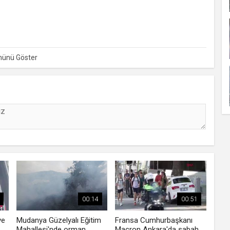
cuk Bayramı' nedeniyle TBMM Başkanı Numan Kurtulmuş
tulmuş, "Ümit ediyorum ki devleti millet adına yönetme
çok daha iyi bir şekilde yükseklere taşıyacak ve Türkiye
topraklarda her zaman hakkın, hukukun, insafın, vicdanın,
00:14
00:51
ve
Mudanya Güzelyalı Eğitim
Fransa Cumhurbaşkanı
Mahallesi'nde orman
Macron Ankara'da sabah