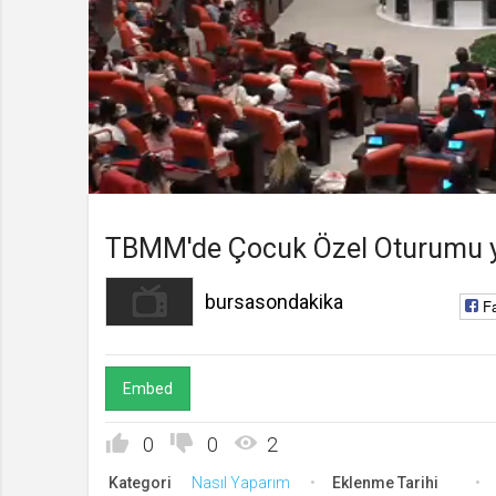
bursasondakika
Kanala Katıl
Yüklendi
:
Yükleniyor
:
0%
0%
Süre
Toplam
/
Süre
TBMM'de Çocuk Özel Oturumu y
bursasondakika
F
Embed
0
0
2
Kategori
Nasıl Yaparım
Eklenme Tarihi