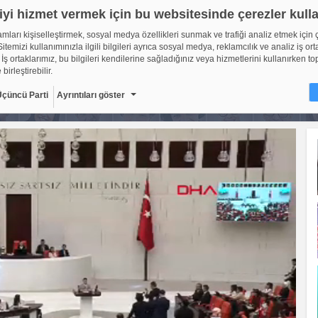
iyi hizmet vermek için bu websitesinde çerezler kull
lamları kişiselleştirmek, sosyal medya özellikleri sunmak ve trafiği analiz etmek için 
itemizi kullanımınızla ilgili bilgileri ayrıca sosyal medya, reklamcılık ve analiz iş ort
 İş ortaklarımız, bu bilgileri kendilerine sağladığınız veya hizmetlerini kullanırken to
 birleştirebilir.
Üçüncü Parti
Ayrıntıları göster
ir?
sitelerinin, kullanıcıların deneyimlerini daha verimli hale getirmek amacıyla kullan
ıdır. Yasalara göre, bu sitenin işletilmesi için kesinlikle gerekli olan çerezleri cihaz
oruz. Diğer çerez türleri için sizden izin almamız gerekiyor. Bu site farklı çerez türleri
. Bazı çerezler, sayfalarımızda yer alan üçüncü şahıs hizmetleri tarafından yerleştiril
çerlidir: web.tv
8
Gerekli çerezler, sayfada gezinme ve web-sitesinin güvenli ala
erişim gibi temel işlevleri sağlayarak web-sitesinin daha kullanı
getirilmesine yardımcı olur. Web-sitesi bu çerezler olmadan do
ti
10
şekilde işlev gösteremez.
Adı
Sağlayıcı
Amaç
Sü
GDPR
.web.tv
Genel veri koruma
10
düzenlemesi
kapsamında sitenin