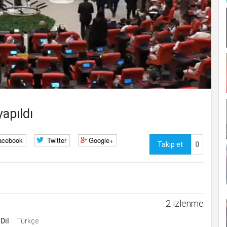
kullanmakta olduğu
çerezleri ve içeriğini
göstermek ve izin
almak
uuid
.web.tv
İsimsiz
10
kullanıcılardan site
içeriği istatistiğini
almak
lang
.web.tv
Seçilen dil tercihini
1 
tutmak
webtvs
.web.tv
Oturum verisini
1 
tutmak
apıldı
[hash]
.web.tv
Oturum doğrulama
1 
verisi
channelCategories
.web.tv
Site içeriği önerme
1 y
acebook
Twitter
Google+
voteLike*
.web.tv
İsimsiz ziyaretçi için
1 
Takip et
0
site içeriği beğenme
voteDislike*
.web.tv
İsimsiz ziyaretçi için
1 
site içeriği
beğenmeme
2 izlenme
Dil
Türkçe