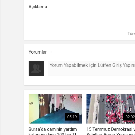
Açıklama
TBMM Genel Kurulu, '23 Nisan Ulusal Egemenlik ve Ço
başkanlığında özel gündemle toplandı. TBMM Başkanı Kur
koltuklarını doldurduğunuzda bizlerden aldığınız bayrağı 
Cumhuriyeti Devleti'ni ilelebet payidar kılacaksınız. Bu 
insanlığın sesi olacaksınız" dedi.
Yorumlar
05:19
02:02
Bursa'da caminin yardım
15 Temmuz Demokrasi 
kutusunu kırıp 100 bin TL
Şehitleri Anma Yürüyüşü