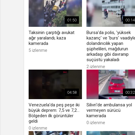
01:50
00:14
Taksinin çarptığı avukat
Bursa'da polis, 'yüksek
ağır yaralandı; kaza
kazanç' ve 'burs' vaadiyl
kamerada
dolandırıcılık yapan
şüphelileri, mağdurun
5 izlenme
arkadaşı gibi davranıp
suçüstü yakaladı
2 izlenme
04:58
00:32
Venezuela'da peş peşe iki
Silivri'de ambulansa yol
büyük deprem: 7,5 ve 7,2...
vermeyen sürücü
Bölgeden ilk görüntüler
kamerada
geldi
0 izlenme
0 izlenme