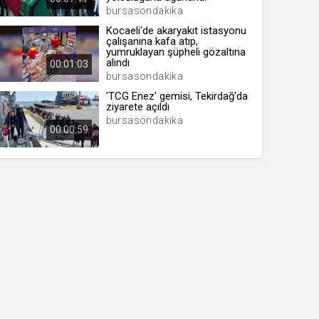
bursasondakika
Kocaeli'de akaryakıt istasyonu
çalışanına kafa atıp,
yumruklayan şüpheli gözaltına
alındı
00:01:03
bursasondakika
'TCG Enez' gemisi, Tekirdağ'da
ziyarete açıldı
bursasondakika
00:00:59