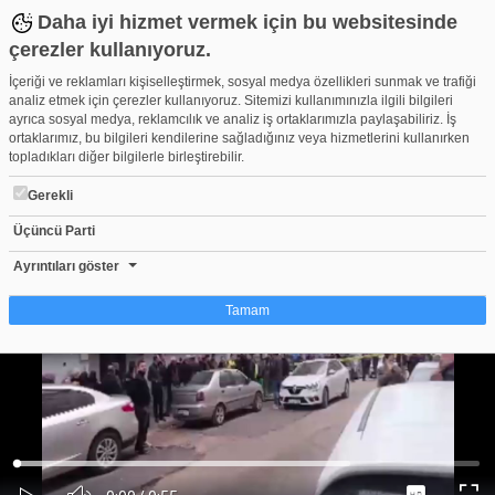
Daha iyi hizmet vermek için bu websitesinde
çerezler kullanıyoruz.
İçeriği ve reklamları kişiselleştirmek, sosyal medya özellikleri sunmak ve trafiği
analiz etmek için çerezler kullanıyoruz. Sitemizi kullanımınızla ilgili bilgileri
ayrıca sosyal medya, reklamcılık ve analiz iş ortaklarımızla paylaşabiliriz. İş
ortaklarımız, bu bilgileri kendilerine sağladığınız veya hizmetlerini kullanırken
topladıkları diğer bilgilerle birleştirebilir.
Gerekli
Üçüncü Parti
Bursa’da Korkunç Cinayet!
Beğen
Beğenme
Pay
Ayrıntıları göster
0
Tamam
Çerez nedir?
Çerezler, web-sitelerinin, kullanıcıların deneyimlerini daha verimli hale getirmek
amacıyla kullandığı küçük metin dosyalarıdır. Yasalara göre, bu sitenin
işletilmesi için kesinlikle gerekli olan çerezleri cihazınıza yerleştirebiliyoruz.
Diğer çerez türleri için sizden izin almamız gerekiyor. Bu site farklı çerez türleri
Yüklendi
:
Yükleniyor
:
kullanmaktadır. Bazı çerezler, sayfalarımızda yer alan üçüncü şahıs hizmetleri
0%
0%
Ses
tarafından yerleştirilir. İzniniz şu alanlar için geçerlidir: web.tv