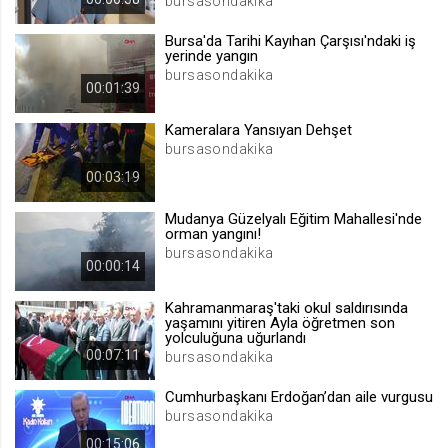
bursasondakika
.web.tv
Bursa'da Tarihi Kayıhan Çarşısı'ndaki iş
Site içeriği önerme
yerinde yangın
1 yıl
bursasondakika
00:01:39
Kameralara Yansıyan Dehşet
voteLike*
bursasondakika
.web.tv
00:03:19
İsimsiz ziyaretçi için site içeriği
beğenme
Mudanya Güzelyalı Eğitim Mahallesi'nde
1 ay
orman yangını!
bursasondakika
00:00:14
voteDislike*
Kahramanmaraş'taki okul saldırısında
.web.tv
yaşamını yitiren Ayla öğretmen son
yolculuğuna uğurlandı
İsimsiz ziyaretçi için site içeriği
00:07:11
beğenmeme
bursasondakika
1 ay
Cumhurbaşkanı Erdoğan’dan aile vurgusu
bursasondakika
00:15:06