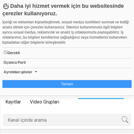
Daha iyi hizmet vermek için bu websitesinde
çerezler kullanıyoruz.
İçeriği ve reklamları kişiselleştirmek, sosyal medya özellikleri sunmak ve trafiği
analiz etmek için çerezler kullanıyoruz. Sitemizi kullanımınızla ilgili bilgileri
ayrıca sosyal medya, reklamcılık ve analiz iş ortaklarımızla paylaşabiliriz. İş
ortaklarımız, bu bilgileri kendilerine sağladığınız veya hizmetlerini kullanırken
topladıkları diğer bilgilerle birleştirebilir.
Bursa Son Dakika
Gerekli
Herkese Açık Kanal
0
45
Üçüncü Parti
Kanala Katıl
Ayrıntıları göster
Tamam
Anasayfa
Üyeler
Videolar
Oynatma Listeleri
Çerez nedir?
Kayıtlar
Video Grupları
Çerezler, web-sitelerinin, kullanıcıların deneyimlerini daha verimli hale getirmek
amacıyla kullandığı küçük metin dosyalarıdır. Yasalara göre, bu sitenin
işletilmesi için kesinlikle gerekli olan çerezleri cihazınıza yerleştirebiliyoruz.
Diğer çerez türleri için sizden izin almamız gerekiyor. Bu site farklı çerez türleri
kullanmaktadır. Bazı çerezler, sayfalarımızda yer alan üçüncü şahıs hizmetleri
tarafından yerleştirilir. İzniniz şu alanlar için geçerlidir: web.tv