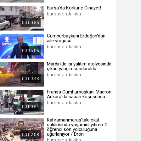
Bursa’da Korkunç Cinayet!
bursasondakika
00:00:55
 yıl
Cumhurbaşkanı Erdoğan’dan
aile vurgusu
ay
bursasondakika
00:15:06
gün
Mardin'de ısı yalıtım atölyesinde
çıkan yangın söndürüldü
ay
bursasondakika
00:00:48
ıl
ay
Fransa Cumhurbaşkanı Macron
Ankara'da sabah koşusunda
ay
bursasondakika
00:00:51
Kahramanmaraş’taki okul
saldırısında yaşamını yitiren 4
öğrenci son yolculuğuna
uğurlanıyor / Dron
00:02:08
bursasondakika