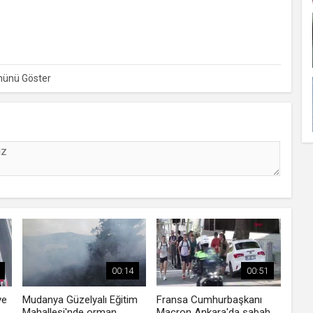
an Devrim Muhafızları Ordusu, ABD'nin Umman Denizi'nde
rısı gerçekleştirdiklerini duyurdu.
00:14
00:51
ve
Mudanya Güzelyalı Eğitim
Fransa Cumhurbaşkanı
Mahallesi'nde orman
Macron Ankara'da sabah