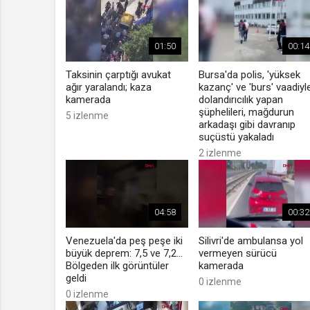
01:50
00:14
Taksinin çarptığı avukat
Bursa'da polis, 'yüksek
ağır yaralandı; kaza
kazanç' ve 'burs' vaadiyl
kamerada
dolandırıcılık yapan
şüphelileri, mağdurun
5 izlenme
arkadaşı gibi davranıp
suçüstü yakaladı
2 izlenme
04:58
00:32
Venezuela'da peş peşe iki
Silivri'de ambulansa yol
büyük deprem: 7,5 ve 7,2...
vermeyen sürücü
Bölgeden ilk görüntüler
kamerada
geldi
0 izlenme
0 izlenme