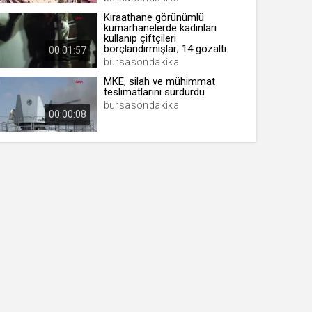
Kıraathane görünümlü
kumarhanelerde kadınları
kullanıp çiftçileri
borçlandırmışlar; 14 gözaltı
00:01:57
bursasondakika
MKE, silah ve mühimmat
teslimatlarını sürdürdü
bursasondakika
00:00:08