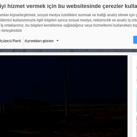
iyi hizmet vermek için bu websitesinde çerezler kull
lamları kişiselleştirmek, sosyal medya özellikleri sunmak ve trafiği analiz etmek için 
itemizi kullanımınızla ilgili bilgileri ayrıca sosyal medya, reklamcılık ve analiz iş ort
 İş ortaklarımız, bu bilgileri kendilerine sağladığınız veya hizmetlerini kullanırken to
 birleştirebilir.
Üçüncü Parti
Ayrıntıları göster
ir?
sitelerinin, kullanıcıların deneyimlerini daha verimli hale getirmek amacıyla kullan
ıdır. Yasalara göre, bu sitenin işletilmesi için kesinlikle gerekli olan çerezleri cihaz
oruz. Diğer çerez türleri için sizden izin almamız gerekiyor. Bu site farklı çerez türleri
. Bazı çerezler, sayfalarımızda yer alan üçüncü şahıs hizmetleri tarafından yerleştiril
çerlidir: web.tv
8
Gerekli çerezler, sayfada gezinme ve web-sitesinin güvenli ala
erişim gibi temel işlevleri sağlayarak web-sitesinin daha kullanı
getirilmesine yardımcı olur. Web-sitesi bu çerezler olmadan do
ti
10
şekilde işlev gösteremez.
Adı
Sağlayıcı
Amaç
Sü
GDPR
.web.tv
Genel veri koruma
10
düzenlemesi
kapsamında sitenin