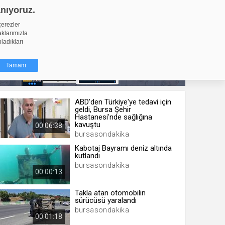
anıyoruz.
GİRİŞ YAP
Video Yükle
çerezler
aklarımızla
pladıkları
Tamam
ABD'den Türkiye'ye tedavi için
dığı küçük
geldi, Bursa Şehir
ınıza
Hastanesi'nde sağlığına
kavuştu
00:06:38
ir. İzniniz şu
bursasondakika
Kabotaj Bayramı deniz altında
kutlandı
nlarına
bursasondakika
şlı hale
00:00:13
ğru bir
Takla atan otomobilin
resi
Türü
sürücüsü yaralandı
bursasondakika
 yıl
00:01:18