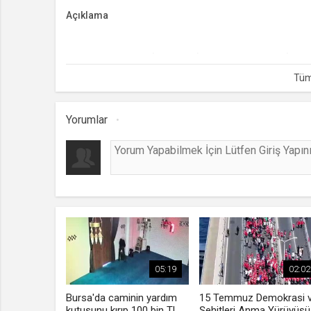
Açıklama
Son dakika haberi... İran, ABD-İsrail savaşı sürüyor. İr
konuşlanan savaş gemisi USS Abraham Lincoln'e füze saldı
Yorumlar
05:19
02:02
Bursa'da caminin yardım
15 Temmuz Demokrasi 
kutusunu kırıp 100 bin TL
Şehitleri Anma Yürüyüşü