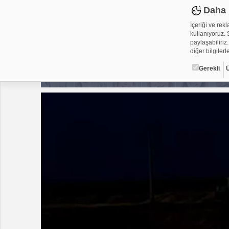
Daha 
İçeriği ve rek
kullanıyoruz. S
paylaşabiliriz.
diğer bilgilerle
Gerekli
Çerez ned
Çerezler, web-
metin dosyalar
yerleştirebiliy
kullanmaktadır
alanlar için ge
Gerekli
Üçüncü Par