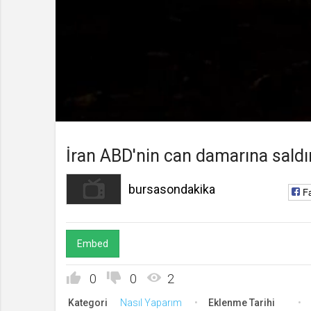
bursasondakika
Kanala Katıl
Yükleniyor
:
0%
Süre
Toplam
/
Süre
İran ABD'nin can damarına saldı
bursasondakika
F
Embed
0
0
2
Kategori
Nasıl Yaparım
Eklenme Tarihi