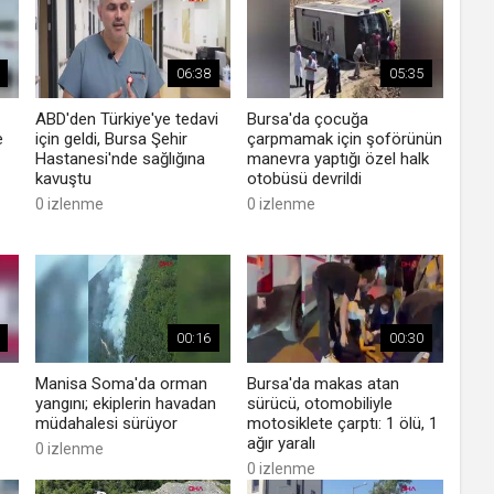
06:38
05:35
ABD'den Türkiye'ye tedavi
Bursa'da çocuğa
e
için geldi, Bursa Şehir
çarpmamak için şoförünün
Hastanesi'nde sağlığına
manevra yaptığı özel halk
kavuştu
otobüsü devrildi
0 izlenme
0 izlenme
00:16
00:30
Manisa Soma'da orman
Bursa'da makas atan
yangını; ekiplerin havadan
sürücü, otomobiliyle
müdahalesi sürüyor
motosiklete çarptı: 1 ölü, 1
ağır yaralı
0 izlenme
0 izlenme