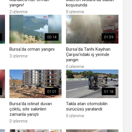
yangını!
koşusunda
2 izlenme
0 izlenme
00:14
01:39
Bursa'da orman yangını
Bursa'da Tarihi Kayıhan
Çarşısı'ndaki iş yerinde
3 izlenme
yangın
0 izlenme
01:01
01:18
Bursa'da istinat duvarı
Takla atan otomobilin
çöktü, site sakinleri
sürücüsü yaralandı
zamanla yarıştı
0 izlenme
0 izlenme