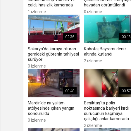
çaldı; hırsızlık kamerada
havadan görüntülendi
1 izlenme
0 izlenme
02:36
00:13
Sakarya'da karaya oturan
Kabotaj Bayramı deniz
gemideki gübrenin tahliyesi
altında kutlandı
sürüyor
2 izlenme
0 izlenme
00:48
00:57
Mardin'de ısı yalıtım
Beşiktaş’ta polis
atölyesinde çıkan yangın
noktasında bariyeri kırdı;
söndürüldü
sürücünün kaçmaya
çalıştığı anlar kamerada
0 izlenme
2 izlenme